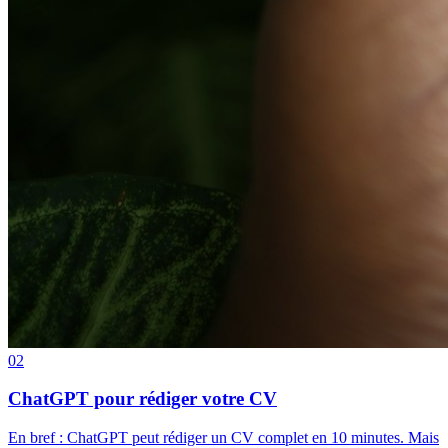
02
ChatGPT pour rédiger votre CV
En bref : ChatGPT peut rédiger un CV complet en 10 minutes. Mais