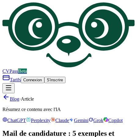
CV
Pass
Beta
Tarifs
Connexion
S'inscrire
Blog
·
Article
Résumez ce contenu avec l'IA
ChatGPT
Perplexity
Claude
Gemini
Grok
Copilot
Mail de candidature : 5 exemples et