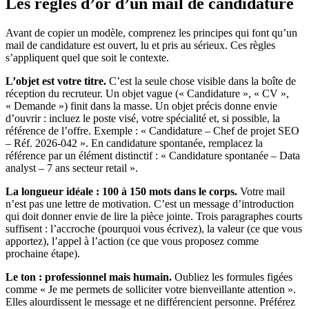
Les règles d’or d’un mail de candidature
Avant de copier un modèle, comprenez les principes qui font qu’un
mail de candidature est ouvert, lu et pris au sérieux. Ces règles
s’appliquent quel que soit le contexte.
L’objet est votre titre.
C’est la seule chose visible dans la boîte de
réception du recruteur. Un objet vague (« Candidature », « CV »,
« Demande ») finit dans la masse. Un objet précis donne envie
d’ouvrir : incluez le poste visé, votre spécialité et, si possible, la
référence de l’offre. Exemple : « Candidature – Chef de projet SEO
– Réf. 2026-042 ». En candidature spontanée, remplacez la
référence par un élément distinctif : « Candidature spontanée – Data
analyst – 7 ans secteur retail ».
La longueur idéale : 100 à 150 mots dans le corps.
Votre mail
n’est pas une lettre de motivation. C’est un message d’introduction
qui doit donner envie de lire la pièce jointe. Trois paragraphes courts
suffisent : l’accroche (pourquoi vous écrivez), la valeur (ce que vous
apportez), l’appel à l’action (ce que vous proposez comme
prochaine étape).
Le ton : professionnel mais humain.
Oubliez les formules figées
comme « Je me permets de solliciter votre bienveillante attention ».
Elles alourdissent le message et ne différencient personne. Préférez