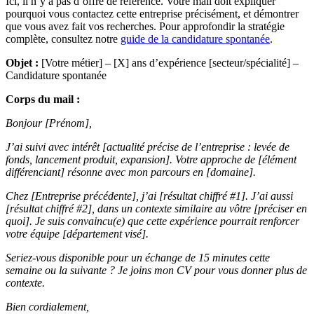
Ici, il n’y a pas d’offre de référence. Votre mail doit expliquer
pourquoi vous contactez cette entreprise précisément, et démontrer
que vous avez fait vos recherches. Pour approfondir la stratégie
complète, consultez notre
guide de la candidature spontanée
.
Objet :
[Votre métier] – [X] ans d’expérience [secteur/spécialité] –
Candidature spontanée
Corps du mail :
Bonjour [Prénom],
J’ai suivi avec intérêt [actualité précise de l’entreprise : levée de
fonds, lancement produit, expansion]. Votre approche de [élément
différenciant] résonne avec mon parcours en [domaine].
Chez [Entreprise précédente], j’ai [résultat chiffré #1]. J’ai aussi
[résultat chiffré #2], dans un contexte similaire au vôtre [préciser en
quoi]. Je suis convaincu(e) que cette expérience pourrait renforcer
votre équipe [département visé].
Seriez-vous disponible pour un échange de 15 minutes cette
semaine ou la suivante ? Je joins mon CV pour vous donner plus de
contexte.
Bien cordialement,