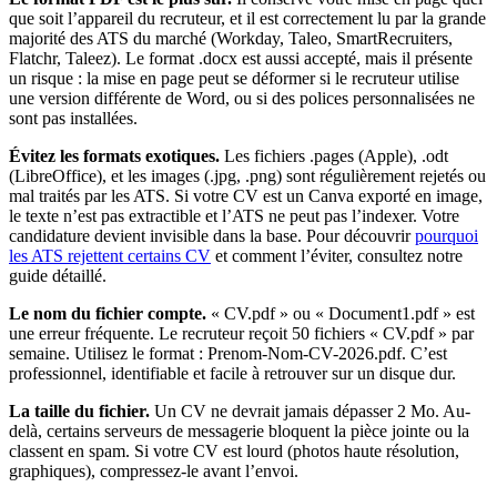
que soit l’appareil du recruteur, et il est correctement lu par la grande
majorité des ATS du marché (Workday, Taleo, SmartRecruiters,
Flatchr, Taleez). Le format .docx est aussi accepté, mais il présente
un risque : la mise en page peut se déformer si le recruteur utilise
une version différente de Word, ou si des polices personnalisées ne
sont pas installées.
Évitez les formats exotiques.
Les fichiers .pages (Apple), .odt
(LibreOffice), et les images (.jpg, .png) sont régulièrement rejetés ou
mal traités par les ATS. Si votre CV est un Canva exporté en image,
le texte n’est pas extractible et l’ATS ne peut pas l’indexer. Votre
candidature devient invisible dans la base. Pour découvrir
pourquoi
les ATS rejettent certains CV
et comment l’éviter, consultez notre
guide détaillé.
Le nom du fichier compte.
« CV.pdf » ou « Document1.pdf » est
une erreur fréquente. Le recruteur reçoit 50 fichiers « CV.pdf » par
semaine. Utilisez le format : Prenom-Nom-CV-2026.pdf. C’est
professionnel, identifiable et facile à retrouver sur un disque dur.
La taille du fichier.
Un CV ne devrait jamais dépasser 2 Mo. Au-
delà, certains serveurs de messagerie bloquent la pièce jointe ou la
classent en spam. Si votre CV est lourd (photos haute résolution,
graphiques), compressez-le avant l’envoi.