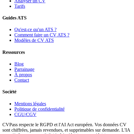
Analyser un CV
Tarifs
Guides ATS
Qu'est-ce qu'un ATS ?
Comment faire un CV ATS ?
Modèles de CV ATS
Ressources
Blog
Parrainage
À propos
Contact
Société
Mentions légales
Politique de confidentialité
CGU/CGV
CVPass respecte le RGPD et l'AI Act européen. Vos données CV
sont chiffrées, jamais revendues, et supprimables sur demande. L'IA