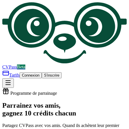
CV
Pass
Beta
Tarifs
Connexion
S'inscrire
Programme de parrainage
Parrainez vos amis,
gagnez
10
crédits chacun
Partagez CVPass avec vos amis. Quand ils achètent leur premier