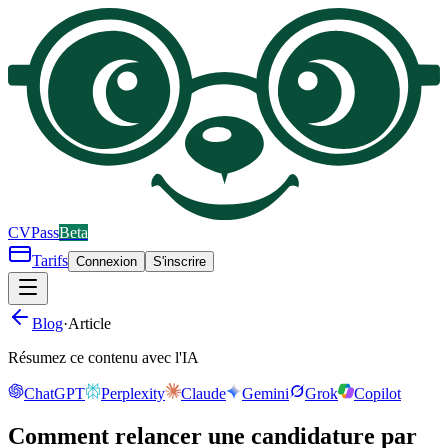
CV
Pass
Beta
Tarifs
Connexion
S'inscrire
Blog
·
Article
Résumez ce contenu avec l'IA
ChatGPT
Perplexity
Claude
Gemini
Grok
Copilot
Comment relancer une candidature par