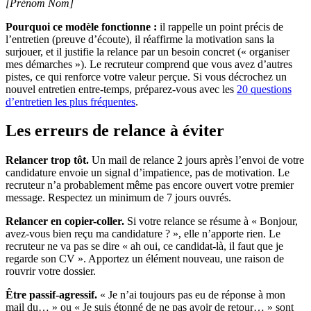
[Prénom Nom]
Pourquoi ce modèle fonctionne :
il rappelle un point précis de
l’entretien (preuve d’écoute), il réaffirme la motivation sans la
surjouer, et il justifie la relance par un besoin concret (« organiser
mes démarches »). Le recruteur comprend que vous avez d’autres
pistes, ce qui renforce votre valeur perçue. Si vous décrochez un
nouvel entretien entre-temps, préparez-vous avec les
20 questions
d’entretien les plus fréquentes
.
Les erreurs de relance à éviter
Relancer trop tôt.
Un mail de relance 2 jours après l’envoi de votre
candidature envoie un signal d’impatience, pas de motivation. Le
recruteur n’a probablement même pas encore ouvert votre premier
message. Respectez un minimum de 7 jours ouvrés.
Relancer en copier-coller.
Si votre relance se résume à « Bonjour,
avez-vous bien reçu ma candidature ? », elle n’apporte rien. Le
recruteur ne va pas se dire « ah oui, ce candidat-là, il faut que je
regarde son CV ». Apportez un élément nouveau, une raison de
rouvrir votre dossier.
Être passif-agressif.
« Je n’ai toujours pas eu de réponse à mon
mail du… » ou « Je suis étonné de ne pas avoir de retour… » sont