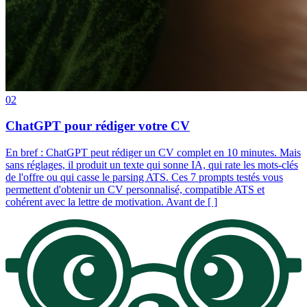
02
ChatGPT pour rédiger votre CV
En bref : ChatGPT peut rédiger un CV complet en 10 minutes. Mais
sans réglages, il produit un texte qui sonne IA, qui rate les mots-clés
de l'offre ou qui casse le parsing ATS. Ces 7 prompts testés vous
permettent d'obtenir un CV personnalisé, compatible ATS et
cohérent avec la lettre de motivation. Avant de [ ]