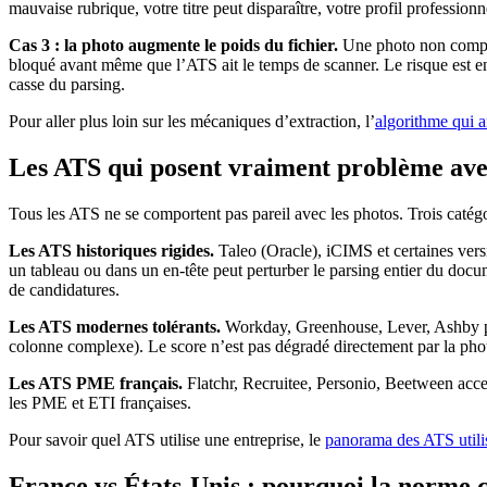
mauvaise rubrique, votre titre peut disparaître, votre profil profession
Cas 3 : la photo augmente le poids du fichier.
Une photo non compres
bloqué avant même que l’ATS ait le temps de scanner. Le risque est 
casse du parsing.
Pour aller plus loin sur les mécaniques d’extraction, l’
algorithme qui 
Les ATS qui posent vraiment problème avec
Tous les ATS ne se comportent pas pareil avec les photos. Trois catégo
Les ATS historiques rigides.
Taleo (Oracle), iCIMS et certaines ver
un tableau ou dans un en-tête peut perturber le parsing entier du doc
de candidatures.
Les ATS modernes tolérants.
Workday, Greenhouse, Lever, Ashby par
colonne complexe). Le score n’est pas dégradé directement par la phot
Les ATS PME français.
Flatchr, Recruitee, Personio, Beetween accep
les PME et ETI françaises.
Pour savoir quel ATS utilise une entreprise, le
panorama des ATS utili
France vs États-Unis : pourquoi la norme 