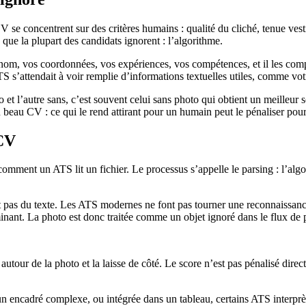
V se concentrent sur des critères humains : qualité du cliché, tenue ves
e que la plupart des candidats ignorent : l’algorithme.
e nom, vos coordonnées, vos expériences, vos compétences, et il les com
TS s’attendait à voir remplie d’informations textuelles utiles, comme vot
et l’autre sans, c’est souvent celui sans photo qui obtient un meilleur
 beau CV : ce qui le rend attirant pour un humain peut le pénaliser pour
 CV
ment un ATS lit un fichier. Le processus s’appelle le parsing : l’algor
 pas du texte. Les ATS modernes ne font pas tourner une reconnaissanc
iminant. La photo est donc traitée comme un objet ignoré dans le flux de 
autour de la photo et la laisse de côté. Le score n’est pas pénalisé direc
un encadré complexe, ou intégrée dans un tableau, certains ATS interprèt