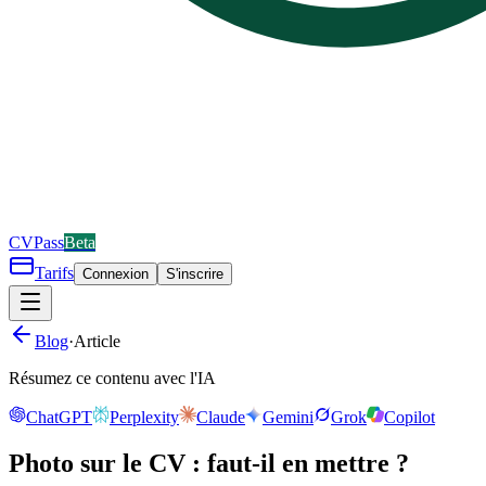
CV
Pass
Beta
Tarifs
Connexion
S'inscrire
Blog
·
Article
Résumez ce contenu avec l'IA
ChatGPT
Perplexity
Claude
Gemini
Grok
Copilot
Photo sur le CV : faut-il en mettre ?