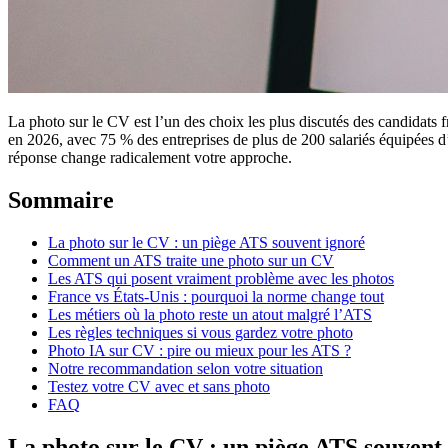
La photo sur le CV est l’un des choix les plus discutés des candidats fra
en 2026, avec 75 % des entreprises de plus de 200 salariés équipées d
réponse change radicalement votre approche.
Sommaire
La photo sur le CV : un piège ATS souvent ignoré
Comment un ATS traite une photo sur un CV
Les ATS qui posent vraiment problème avec les photos
France vs États-Unis : pourquoi la norme change tout
Les métiers où la photo reste un atout malgré l’ATS
Les règles techniques si vous gardez votre photo
Photo IA sur CV : pire ou mieux pour les ATS ?
Notre recommandation selon votre situation
Testez votre CV avec et sans photo
FAQ
La photo sur le CV : un piège ATS souvent