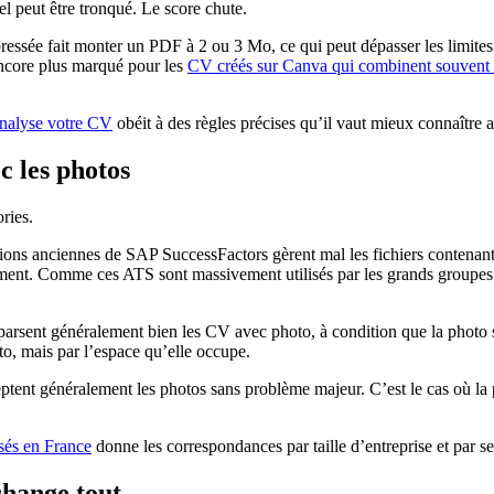
nel peut être tronqué. Le score chute.
sée fait monter un PDF à 2 ou 3 Mo, ce qui peut dépasser les limites d
encore plus marqué pour les
CV créés sur Canva qui combinent souvent 
analyse votre CV
obéit à des règles précises qu’il vaut mieux connaître 
 les photos
ries.
sions anciennes de SAP SuccessFactors gèrent mal les fichiers contenan
ument. Comme ces ATS sont massivement utilisés par les grands groupes e
sent généralement bien les CV avec photo, à condition que la photo s
o, mais par l’espace qu’elle occupe.
tent généralement les photos sans problème majeur. C’est le cas où la p
sés en France
donne les correspondances par taille d’entreprise et par se
change tout