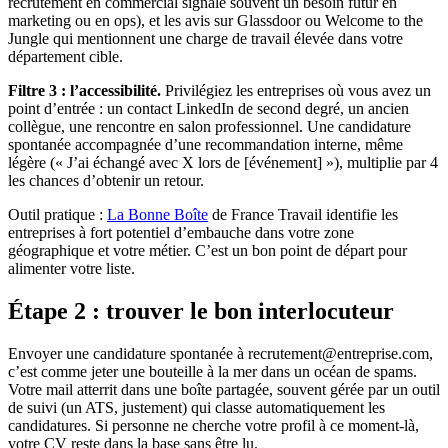
recrutement en commercial signale souvent un besoin futur en
marketing ou en ops), et les avis sur Glassdoor ou Welcome to the
Jungle qui mentionnent une charge de travail élevée dans votre
département cible.
Filtre 3 : l’accessibilité.
Privilégiez les entreprises où vous avez un
point d’entrée : un contact LinkedIn de second degré, un ancien
collègue, une rencontre en salon professionnel. Une candidature
spontanée accompagnée d’une recommandation interne, même
légère (« J’ai échangé avec X lors de [événement] »), multiplie par 4
les chances d’obtenir un retour.
Outil pratique :
La Bonne Boîte
de France Travail identifie les
entreprises à fort potentiel d’embauche dans votre zone
géographique et votre métier. C’est un bon point de départ pour
alimenter votre liste.
Étape 2 : trouver le bon interlocuteur
Envoyer une candidature spontanée à recrutement@entreprise.com,
c’est comme jeter une bouteille à la mer dans un océan de spams.
Votre mail atterrit dans une boîte partagée, souvent gérée par un outil
de suivi (un ATS, justement) qui classe automatiquement les
candidatures. Si personne ne cherche votre profil à ce moment-là,
votre CV reste dans la base sans être lu.