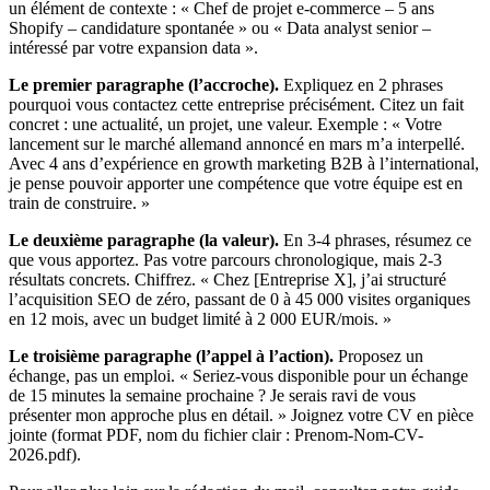
un élément de contexte : « Chef de projet e-commerce – 5 ans
Shopify – candidature spontanée » ou « Data analyst senior –
intéressé par votre expansion data ».
Le premier paragraphe (l’accroche).
Expliquez en 2 phrases
pourquoi vous contactez cette entreprise précisément. Citez un fait
concret : une actualité, un projet, une valeur. Exemple : « Votre
lancement sur le marché allemand annoncé en mars m’a interpellé.
Avec 4 ans d’expérience en growth marketing B2B à l’international,
je pense pouvoir apporter une compétence que votre équipe est en
train de construire. »
Le deuxième paragraphe (la valeur).
En 3-4 phrases, résumez ce
que vous apportez. Pas votre parcours chronologique, mais 2-3
résultats concrets. Chiffrez. « Chez [Entreprise X], j’ai structuré
l’acquisition SEO de zéro, passant de 0 à 45 000 visites organiques
en 12 mois, avec un budget limité à 2 000 EUR/mois. »
Le troisième paragraphe (l’appel à l’action).
Proposez un
échange, pas un emploi. « Seriez-vous disponible pour un échange
de 15 minutes la semaine prochaine ? Je serais ravi de vous
présenter mon approche plus en détail. » Joignez votre CV en pièce
jointe (format PDF, nom du fichier clair : Prenom-Nom-CV-
2026.pdf).