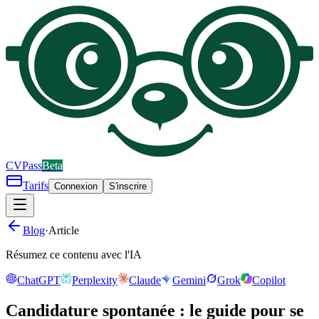
CV
Pass
Beta
Tarifs
Connexion
S'inscrire
Blog
·
Article
Résumez ce contenu avec l'IA
ChatGPT
Perplexity
Claude
Gemini
Grok
Copilot
Candidature spontanée : le guide pour se