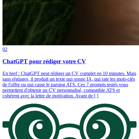
02
ChatGPT pour rédiger votre CV
En bref : ChatGPT peut rédiger un CV complet en 10 minutes. Mais
sans réglages, il produit un texte qui sonne IA, qui rate les mots-clés
de l'offre ou qui casse le parsing ATS. Ces 7 prompts testés vous
permettent d'obtenir un CV personnalisé, compatible ATS et
cohérent avec la lettre de motivation. Avant de [ ]