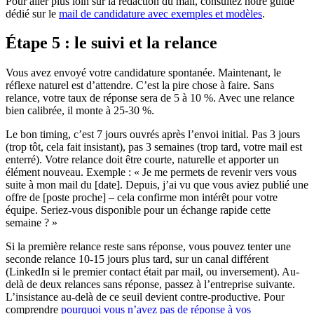
Pour aller plus loin sur la rédaction du mail, consultez notre guide
dédié sur le
mail de candidature avec exemples et modèles
.
Étape 5 : le suivi et la relance
Vous avez envoyé votre candidature spontanée. Maintenant, le
réflexe naturel est d’attendre. C’est la pire chose à faire. Sans
relance, votre taux de réponse sera de 5 à 10 %. Avec une relance
bien calibrée, il monte à 25-30 %.
Le bon timing, c’est 7 jours ouvrés après l’envoi initial. Pas 3 jours
(trop tôt, cela fait insistant), pas 3 semaines (trop tard, votre mail est
enterré). Votre relance doit être courte, naturelle et apporter un
élément nouveau. Exemple : « Je me permets de revenir vers vous
suite à mon mail du [date]. Depuis, j’ai vu que vous aviez publié une
offre de [poste proche] – cela confirme mon intérêt pour votre
équipe. Seriez-vous disponible pour un échange rapide cette
semaine ? »
Si la première relance reste sans réponse, vous pouvez tenter une
seconde relance 10-15 jours plus tard, sur un canal différent
(LinkedIn si le premier contact était par mail, ou inversement). Au-
delà de deux relances sans réponse, passez à l’entreprise suivante.
L’insistance au-delà de ce seuil devient contre-productive. Pour
comprendre
pourquoi vous n’avez pas de réponse à vos