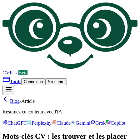
CV
Pass
Beta
Tarifs
Connexion
S'inscrire
Blog
·
Article
Résumez ce contenu avec l'IA
ChatGPT
Perplexity
Claude
Gemini
Grok
Copilot
Mots-clés CV : les trouver et les placer