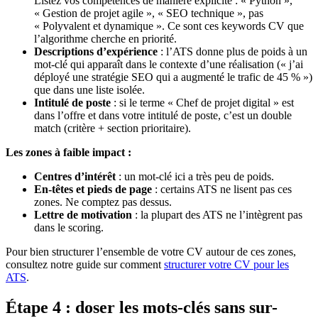
Listez vos compétences de manière explicite : « Python »,
« Gestion de projet agile », « SEO technique », pas
« Polyvalent et dynamique ». Ce sont ces keywords CV que
l’algorithme cherche en priorité.
Descriptions d’expérience
: l’ATS donne plus de poids à un
mot-clé qui apparaît dans le contexte d’une réalisation (« j’ai
déployé une stratégie SEO qui a augmenté le trafic de 45 % »)
que dans une liste isolée.
Intitulé de poste
: si le terme « Chef de projet digital » est
dans l’offre et dans votre intitulé de poste, c’est un double
match (critère + section prioritaire).
Les zones à faible impact :
Centres d’intérêt
: un mot-clé ici a très peu de poids.
En-têtes et pieds de page
: certains ATS ne lisent pas ces
zones. Ne comptez pas dessus.
Lettre de motivation
: la plupart des ATS ne l’intègrent pas
dans le scoring.
Pour bien structurer l’ensemble de votre CV autour de ces zones,
consultez notre guide sur comment
structurer votre CV pour les
ATS
.
Étape 4 : doser les mots-clés sans sur-